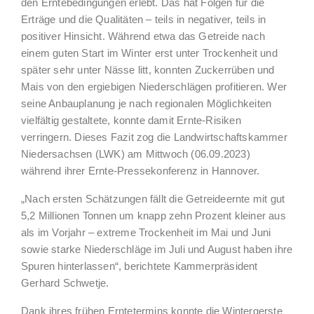
den Erntebedingungen erlebt. Das hat Folgen für die
Erträge und die Qualitäten – teils in negativer, teils in
positiver Hinsicht. Während etwa das Getreide nach
einem guten Start im Winter erst unter Trockenheit und
später sehr unter Nässe litt, konnten Zuckerrüben und
Mais von den ergiebigen Niederschlägen profitieren. Wer
seine Anbauplanung je nach regionalen Möglichkeiten
vielfältig gestaltete, konnte damit Ernte-Risiken
verringern. Dieses Fazit zog die Landwirtschaftskammer
Niedersachsen (LWK) am Mittwoch (06.09.2023)
während ihrer Ernte-Pressekonferenz in Hannover.
„Nach ersten Schätzungen fällt die Getreideernte mit gut
5,2 Millionen Tonnen um knapp zehn Prozent kleiner aus
als im Vorjahr – extreme Trockenheit im Mai und Juni
sowie starke Niederschläge im Juli und August haben ihre
Spuren hinterlassen“, berichtete Kammerpräsident
Gerhard Schwetje.
Dank ihres frühen Erntetermins konnte die Wintergerste