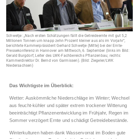
Schwetje: „Nach ersten Schätzungen fällt die Getreideernte mit gut 5,2
Millionen Tonnen um knapp zehn Prozent kleiner aus als im Vorjahr“,
berichtete Kammerpräsident Gerhard Schwetje (Mitte) bei der Ernte-
Pressekonferenz in Hannover am Mittwoch, 6. September (links im Bild:
Gerald Burgdorf, Leiter des LWK-Fachbereichs Pflanzenbau; rechts:
Kammerdirektor Dr. Bernd von Garmissen). (Bild: Ziegeler/LWK
Niedersachsen)
Das Wichtigste im Überblick:
Wetter: Auskömmliche Niederschläge im Winter; Wechsel
aus feucht-kühler und später extrem trockener Witterung
beeinträchtigt Pflanzenentwicklung im Frühjahr, Regen im
Sommer verzögert Ernte und schädigt Getreidebestände.
Winterkulturen haben dank Wasservorrat im Boden gute