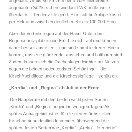
angebaut. 75 bis 80 Prozent der an der Niederelbe
angebauten Süßkirschen sind laut LWK mittlerweile
überdacht – Tendenz steigend. Eine solche Anlage kostet
pro Hektar inzwischen deutlich mehr als 100.000 Euro.
Aber die Vorteile liegen auf der Hand: Unter dem
Regenschutz platzen die Früchte nicht auf und können
daher besser ausreifen – und sind somit leckerer. Hinzu
kommt, dass sie glänzender aussehen und haltbarer sind.
Zudem lassen sich die Dachanlagen leichter mit Netzen
gegen die beiden bedeutendsten Schädlinge – die
Kirschfruchtfliege und die Kirschessigfliege – schützen.
„Kordia“ und „Regina“ ab Juli in der Ernte
Die Haupternte mit den beiden wichtigsten Sorten
„Kordia“ und „Regina“ beginnt in wenigen Tagen. Als
spätes Anbaugebiet ist es für die niedersächsischen
Kirschbetriebe deutlich lohnender, überwiegend die
späten, festen Sorten wie „Kordia“, „Areko“, „Henriette“