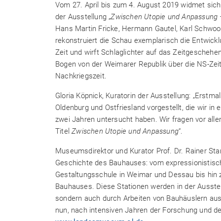
Vom 27. April bis zum 4. August 2019 widmet si
der Ausstellung „
Zwischen Utopie und Anpassung 
Hans Martin Fricke, Hermann Gautel, Karl Schwo
rekonstruiert die Schau exemplarisch die Entwick
Zeit und wirft Schlaglichter auf das Zeitgeschehe
Bogen von der Weimarer Republik über die NS-Zeit
Nachkriegszeit.
Gloria Köpnick, Kuratorin der Ausstellung: „Erstm
Oldenburg und Ostfriesland vorgestellt, die wir
zwei Jahren untersucht haben. Wir fragen vor all
Titel
Zwischen Utopie und Anpassung
“.
Museumsdirektor und Kurator Prof. Dr. Rainer Sta
Geschichte des Bauhauses: vom expressionistische
Gestaltungsschule in Weimar und Dessau bis hin z
Bauhauses. Diese Stationen werden in der Ausstel
sondern auch durch Arbeiten von Bauhäuslern au
nun, nach intensiven Jahren der Forschung und der