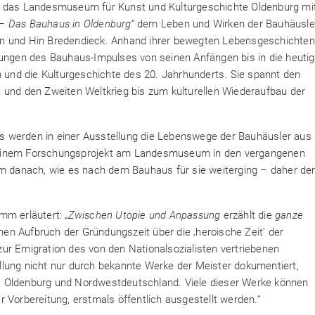
ch das Landesmuseum für Kunst und Kulturgeschichte Oldenburg mi
– Das Bauhaus in Oldenburg
“ dem Leben und Wirken der Bauhäusle
on und Hin Bredendieck. Anhand ihrer bewegten Lebensgeschichten
lungen des Bauhaus-Impulses von seinen Anfängen bis in die heuti
n und die Kulturgeschichte des 20. Jahrhunderts. Sie spannt den
 und den Zweiten Weltkrieg bis zum kulturellen Wiederaufbau der
als werden in einer Ausstellung die Lebenswege der Bauhäusler aus
 in einem Forschungsprojekt am Landesmuseum in den vergangenen
em danach, wie es nach dem Bauhaus für sie weiterging – daher de
mm erläutert: „
Zwischen Utopie und Anpassung
erzählt die
ganze
n Aufbruch der Gründungszeit über die ‚heroische Zeit‘ der
ur Emigration des von den Nationalsozialisten vertriebenen
lung nicht nur durch bekannte Werke der Meister dokumentiert,
s Oldenburg und Nordwestdeutschland. Viele dieser Werke können
 Vorbereitung, erstmals öffentlich ausgestellt werden.“