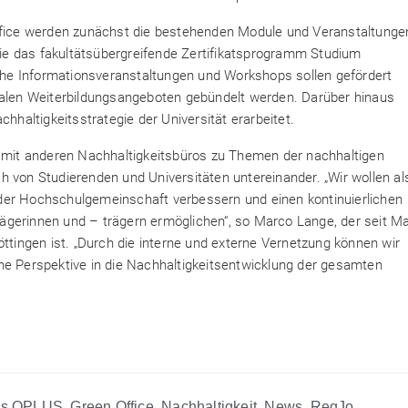
Office werden zunächst die bestehenden Module und Veranstaltunge
e das fakultätsübergreifende Zertifikatsprogramm Studium
he Informationsveranstaltungen und Workshops sollen gefördert
nalen Weiterbildungsangeboten gebündelt werden. Darüber hinaus
altigkeitsstrategie der Universität erarbeitet.
g mit anderen Nachhaltigkeitsbüros zu Themen der nachhaltigen
 von Studierenden und Universitäten untereinander. „Wir wollen al
er der Hochschulgemeinschaft verbessern und einen kontinuierlichen
gerinnen und – trägern ermöglichen“, so Marco Lange, der seit Ma
öttingen ist. „Durch die interne und externe Vernetzung können wir
he Perspektive in die Nachhaltigkeitsentwicklung der gesamten
us QPLUS
,
Green Office
,
Nachhaltigkeit
,
News
,
RegJo
,