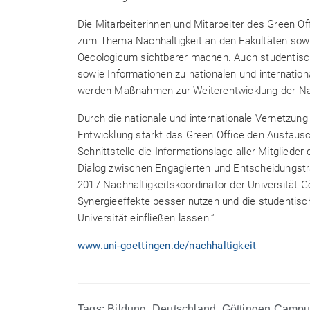
Die Mitarbeiterinnen und Mitarbeiter des Green 
zum Thema Nachhaltigkeit an den Fakultäten sowi
Oecologicum sichtbarer machen. Auch studentisc
sowie Informationen zu nationalen und internatio
werden Maßnahmen zur Weiterentwicklung der Nachh
Durch die nationale und internationale Vernetzun
Entwicklung stärkt das Green Office den Austausch
Schnittstelle die Informationslage aller Mitglied
Dialog zwischen Engagierten und Entscheidungsträ
2017 Nachhaltigkeitskoordinator der Universität G
Synergieeffekte besser nutzen und die studentisc
Universität einfließen lassen.“
www.uni-goettingen.de/nachhaltigkeit
Tags:
Bildung
,
Deutschland
,
Göttingen Camp