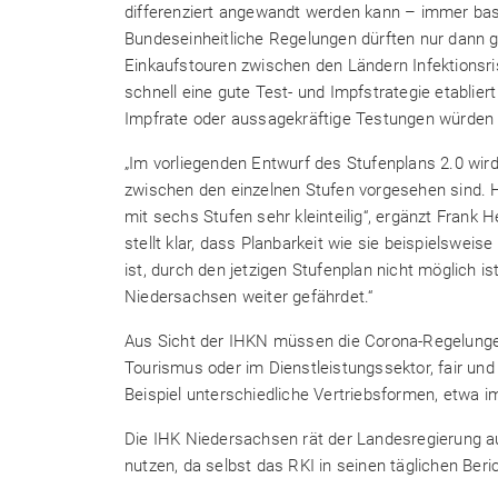
differenziert angewandt werden kann – immer bas
Bundeseinheitliche Regelungen dürften nur dann 
Einkaufstouren zwischen den Ländern Infektionsr
schnell eine gute Test- und Impfstrategie etabli
Impfrate oder aussagekräftige Testungen würden da
„Im vorliegenden Entwurf des Stufenplans 2.0 wird 
zwischen den einzelnen Stufen vorgesehen sind. 
mit sechs Stufen sehr kleinteilig“, ergänzt Frank
stellt klar, dass Planbarkeit wie sie beispielsweis
ist, durch den jetzigen Stufenplan nicht möglich 
Niedersachsen weiter gefährdet.“
Aus Sicht der IHKN müssen die Corona-Regelunge
Tourismus oder im Dienstleistungssektor, fair und
Beispiel unterschiedliche Vertriebsformen, etwa 
Die IHK Niedersachsen rät der Landesregierung a
nutzen, da selbst das RKI in seinen täglichen Ber