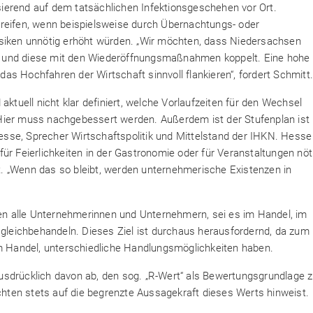
ierend auf dem tatsächlichen Infektionsgeschehen vor Ort.
greifen, wenn beispielsweise durch Übernachtungs- oder
isiken unnötig erhöht würden. „Wir möchten, dass Niedersachsen
ert und diese mit den Wiederöffnungsmaßnahmen koppelt. Eine hohe
s Hochfahren der Wirtschaft sinnvoll flankieren“, fordert Schmitt
aktuell nicht klar definiert, welche Vorlaufzeiten für den Wechsel
Hier muss nachgebessert werden. Außerdem ist der Stufenplan ist
 Hesse, Sprecher Wirtschaftspolitik und Mittelstand der IHKN. Hesse
e für Feierlichkeiten in der Gastronomie oder für Veranstaltungen nöt
ist. „Wenn das so bleibt, werden unternehmerische Existenzen in
n alle Unternehmerinnen und Unternehmern, sei es im Handel, im
 gleichbehandeln. Dieses Ziel ist durchaus herausfordernd, da zum
im Handel, unterschiedliche Handlungsmöglichkeiten haben.
usdrücklich davon ab, den sog. „R-Wert“ als Bewertungsgrundlage 
ichten stets auf die begrenzte Aussagekraft dieses Werts hinweist.