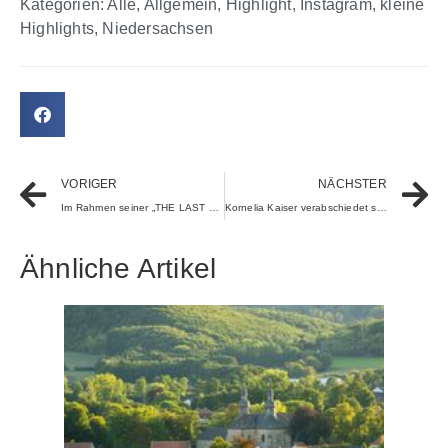
Kategorien:
Alle
,
Allgemein
,
Highlight
,
Instagram
,
kleine
Highlights
,
Niedersachsen
VORIGER
NÄCHSTER
Im Rahmen seiner „THE LAST DANCE WORLD TOUR“ macht Jason Derulo im Februar 2026 für fünf Shows Halt in Deutschland
Kornelia Kaiser verabschiedet sich nach 46 Jahren WILVORST in den wohlverdienten Ruhestand
Ähnliche Artikel