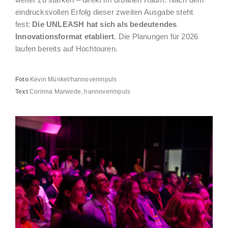
weiter zu stärken – direkt im urbanen Raum. Nach dem
eindrucksvollen Erfolg dieser zweiten Ausgabe steht
fest:
Die UNLEASH hat sich als bedeutendes
Innovationsformat etabliert
. Die Planungen für 2026
laufen bereits auf Hochtouren.
Foto
Kevin Münkel/hannoverimpuls
Text
Corinna Marwede, hannoverimpuls