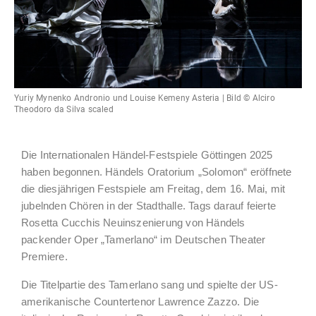
Yuriy Mynenko Andronio und Louise Kemeny Asteria | Bild © Alciro
Theodoro da Silva scaled
Die Internationalen Händel-Festspiele Göttingen 2025
haben begonnen. Händels Oratorium „Solomon“ eröffnete
die diesjährigen Festspiele am Freitag, dem 16. Mai, mit
jubelnden Chören in der Stadthalle. Tags darauf feierte
Rosetta Cucchis Neuinszenierung von Händels
packender Oper „Tamerlano“ im Deutschen Theater
Premiere.
Die Titelpartie des Tamerlano sang und spielte der US-
amerikanische Countertenor Lawrence Zazzo. Die