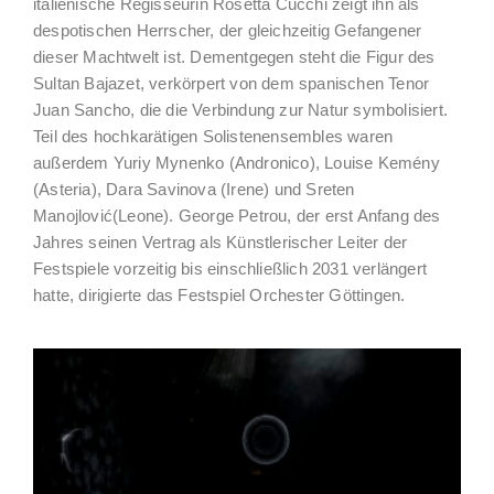
italienische Regisseurin Rosetta Cucchi zeigt ihn als
despotischen Herrscher, der gleichzeitig Gefangener
dieser Machtwelt ist. Dementgegen steht die Figur des
Sultan Bajazet, verkörpert von dem spanischen Tenor
Juan Sancho, die die Verbindung zur Natur symbolisiert.
Teil des hochkarätigen Solistenensembles waren
außerdem Yuriy Mynenko (Andronico), Louise Kemény
(Asteria), Dara Savinova (Irene) und Sreten
Manojlović(Leone). George Petrou, der erst Anfang des
Jahres seinen Vertrag als Künstlerischer Leiter der
Festspiele vorzeitig bis einschließlich 2031 verlängert
hatte, dirigierte das Festspiel Orchester Göttingen.