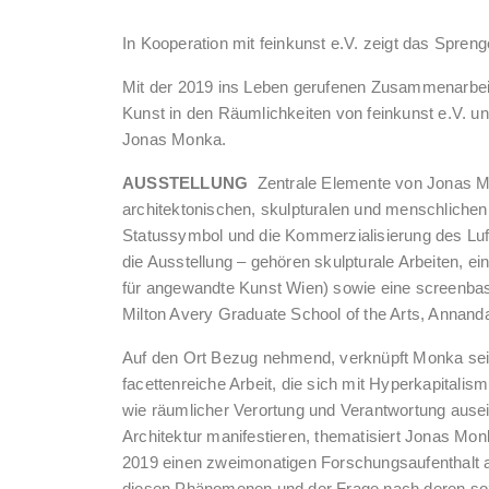
In Kooperation mit feinkunst e.V. zeigt das Spr
Mit der 2019 ins Leben gerufenen Zusammenarb
Kunst in den Räumlichkeiten von feinkunst e.V. 
Jonas Monka.
AUSSTELLUNG
Zentrale Elemente von Jonas M
architektonischen, skulpturalen und menschlichen 
Statussymbol und die Kommerzialisierung des Luf
die Ausstellung – gehören skulpturale Arbeiten, ein
für angewandte Kunst Wien) sowie eine screenbasie
Milton Avery Graduate School of the Arts, Annand
Auf den Ort Bezug nehmend, verknüpft Monka sein
facettenreiche Arbeit, die sich mit Hyperkapitalis
wie räumlicher Verortung und Verantwortung ausein
Architektur manifestieren, thematisiert Jonas Mo
2019 einen zweimonatigen Forschungsaufenthalt a