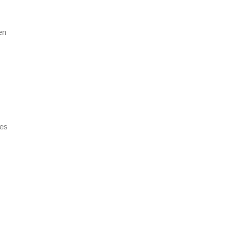
en
 es