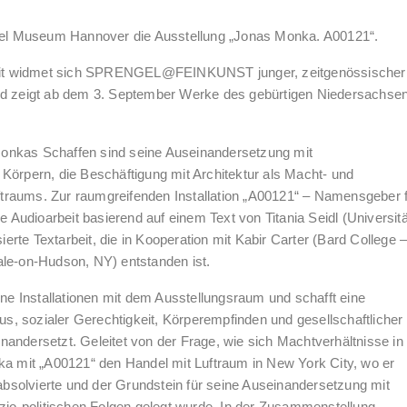
engel Museum Hannover die Ausstellung „Jonas Monka. A00121“.
eit widmet sich SPRENGEL@FEINKUNST junger, zeitgenössischer
und zeigt ab dem 3. September Werke des gebürtigen Niedersachse
onkas Schaffen sind seine Auseinandersetzung mit
Körpern, die Beschäftigung mit Architektur als Macht- und
traums. Zur raumgreifenden Installation „A00121“ – Namensgeber 
e Audioarbeit basierend auf einem Text von Titania Seidl (Universitä
rte Textarbeit, die in Kooperation mit Kabir Carter (Bard College 
ale-on-Hudson, NY) entstanden ist.
e Installationen mit dem Ausstellungsraum und schafft eine
mus, sozialer Gerechtigkeit, Körperempfinden und gesellschaftlicher
andersetzt. Geleitet von der Frage, wie sich Machtverhältnisse in
nka mit „A00121“ den Handel mit Luftraum in New York City, wo er
bsolvierte und der Grundstein für seine Auseinandersetzung mit