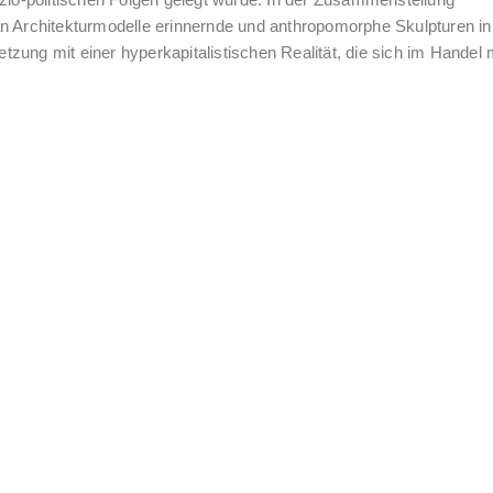
o-politischen Folgen gelegt wurde. In der Zusammenstellung
an Architekturmodelle erinnernde und anthropomorphe Skulpturen in
zung mit einer hyperkapitalistischen Realität, die sich im Handel 