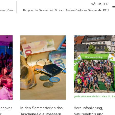
NÄCHSTER
Gründungswettbewerb: Startup-Impuls zeichnet Hannovers besten Geschäftsideen aus
Hauptsache Gesundheit: Dr. med. Andrea Grebe zu Gast an der PFH
nnover
In den Sommerferien das
Herausforderung,
r
Taschengeld aufbessern
Naturerlebnis und