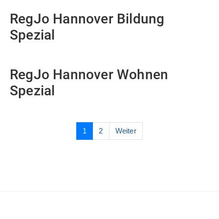
RegJo Hannover Bildung
Spezial
RegJo Hannover Wohnen
Spezial
1
2
Weiter