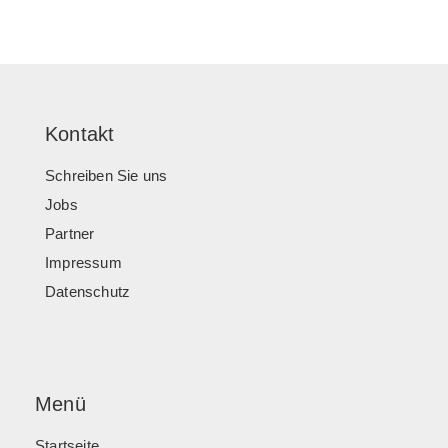
Kontakt
Schreiben Sie uns
Jobs
Partner
Impressum
Datenschutz
Menü
Startseite