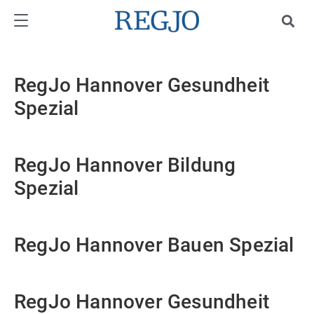
RegJo Hannover Gesundheit
Spezial
RegJo Hannover Bildung
Spezial
RegJo Hannover Bauen Spezial
RegJo Hannover Gesundheit